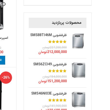
محصولات پربازدید
ظرفشویی SMS88TI46M
اسپرسو ساز
227,200,000
تومان
0
212,000,000
تومان
00
اف
ظرفشویی SMS6ZCI49
184,000,000
تومان
-26%
151,200,000
تومان
ظرفشویی SMS46NI03E
141,900,000
تومان