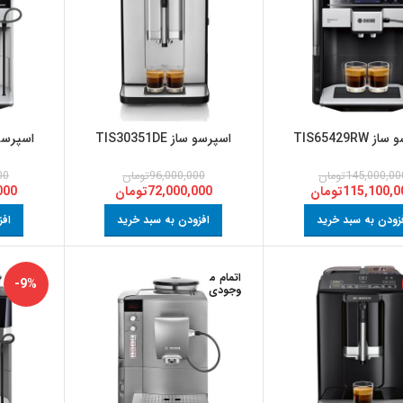
 TIS65429RW
اسپرسو ساز TIS30351DE
اسپرسو ساز W
145,000,00
تومان
96,000,000
تومان
00
115,100,0
تومان
72,000,000
تومان
000
زودن به سبد خرید
افزودن به سبد خرید
افز
اتمام م
-9%
وجودی