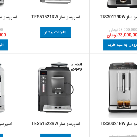
 TIS30129RW
اسپرسو ساز TES51521RW
اسپرسو ساز مدل
98,000,00
تومان
00
اطلاعات بیشتر
73,000,0
تومان
000
زودن به سبد خرید
افز
اتمام م
وجودی
 TIS30321RW
اسپرسو ساز TES51523RW
اسپرسو ساز W
90,000,00
تومان