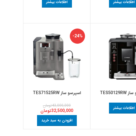
اطلاعات بیشتر
اطلاعات بیشتر
-24%
TES50129R
اسپرسو ساز TES71525RW
43,000,000
تومان
اطلاعات بیشتر
32,500,000
تومان
افزودن به سبد خرید