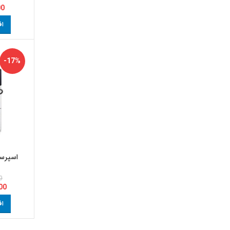
00
اف
-17%
اسپرسو ساز 
0
00
اف