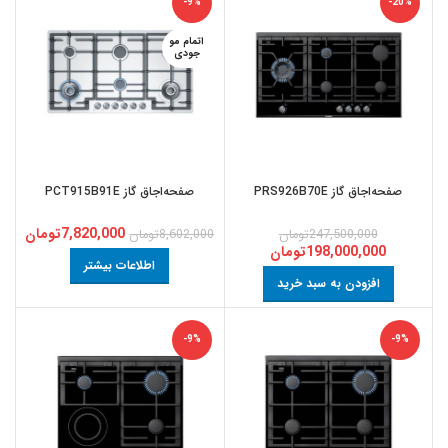
-9%
-20%
اتمام مو
جودی
صفحه‌اجاق گاز PRS926B70E
صفحه‌اجاق گاز PCT915B91E
7,820,000
تومان
247,500,000
تومان
8,602,000
تومان
198,000,000
تومان
اطلاعات بیشتر
افزودن به سبد خرید
-9%
-9%