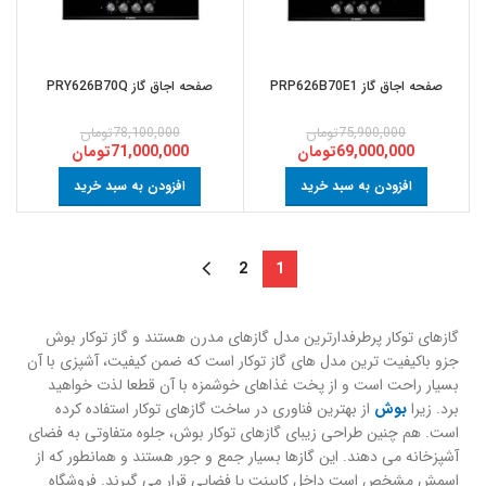
صفحه اجاق گاز PRP626B70E1
صفحه اجاق گاز PRY626B70Q
75,900,000
تومان
78,100,000
تومان
69,000,000
تومان
71,000,000
تومان
افزودن به سبد خرید
افزودن به سبد خرید
2
1
گازهای توکار پرطرفدارترین مدل گازهای مدرن هستند و گاز توکار بوش
جزو باکیفیت ترین مدل های گاز توکار است که ضمن کیفیت، آشپزی با آن
بسیار راحت است و از پخت غذاهای خوشمزه با آن قطعا لذت خواهید
برد. زیرا
بوش
از بهترین فناوری در ساخت گازهای توکار استفاده کرده
است. هم چنین طراحی زیبای گازهای توکار بوش، جلوه متفاوتی به فضای
آشپزخانه می دهند. این گازها بسیار جمع و جور هستند و همانطور که از
اسمش مشخص است داخل کابینت یا فضایی قرار می گیرند. فروشگاه