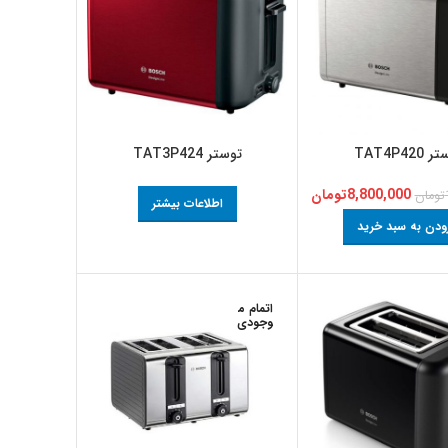
TAT4P420
توستر TAT3P424
8,800,000
تومان
تومان
اطلاعات بیشتر
ودن به سبد خرید
اتمام م
وجودی