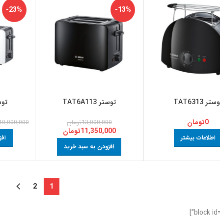
-23%
-13%
ستر TAT6313
توستر TAT6A113
توستر 
0
تومان
13,000,000
تومان
10,000,000
11,350,000
تومان
اطلاعات بیشتر
افز
افزودن به سبد خرید
2
1