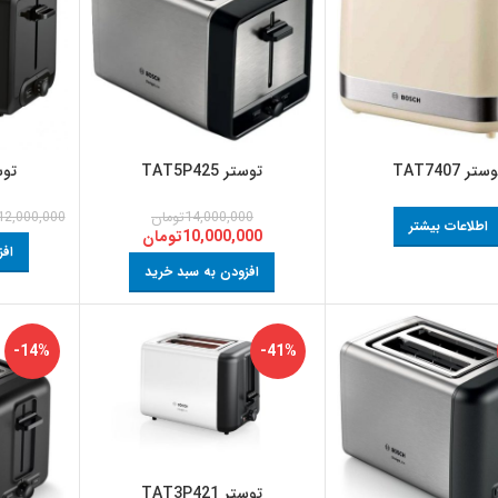
ستر TAT7407
توستر TAT5P425
توستر 
14,000,000
تومان
12,000,000
اطلاعات بیشتر
10,000,000
تومان
افز
افزودن به سبد خرید
-14%
-41%
توستر TAT3P421