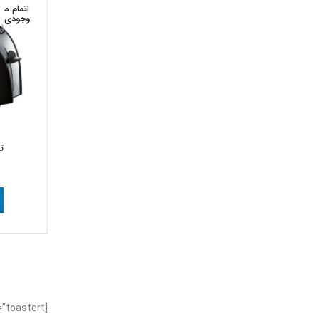
اتمام م
وجودی
تو
[block id=”toastert”]