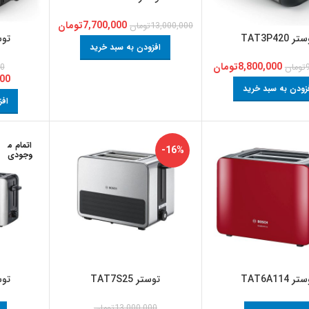
7,700,000
تومان
13,000,000
تومان
ر TAT3P420
توستر 
افزودن به سبد خرید
8,800,000
تومان
تومان
00
000
زودن به سبد خرید
افز
اتمام م
-16%
وجودی
ر TAT6A114
توستر TAT7S25
توستر 
13,000,000
تومان