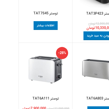
توستر TAT7S45
TAT3P423
12,000,0
تومان
اطلاعات بیشتر
10,330,
تومان
ودن به سبد خرید
-28%
TAT6A803
توستر TAT6A111
7,900,000
تومان
11,000,000
تومان