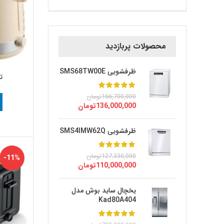
محصولات پربازدید
ظرفشویی SMS68TW00E
تو
166,700,000
تومان
136,000,000
تومان
ظرفشویی SMS4IMW62Q
127,330,000
تومان
-11%
110,000,000
تومان
یخچال ساید بوش مدل
Kad80A404