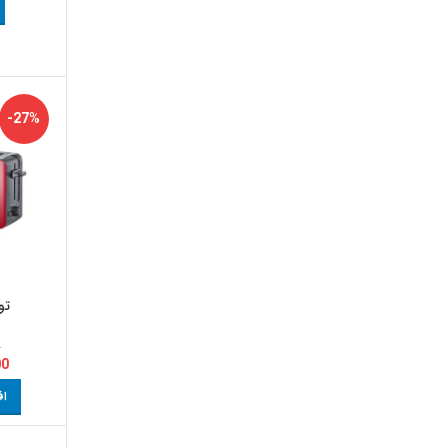
-27%
توست
0
00
اف