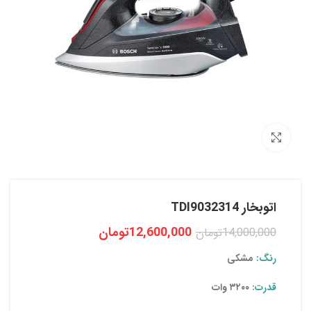
بزرگنمایی تصویر
اتوبخار TDI9032314
12,600,000
تومان
14,000,000
تومان
رنگ:
مشکی
قدرت:
۳۲۰۰ وات