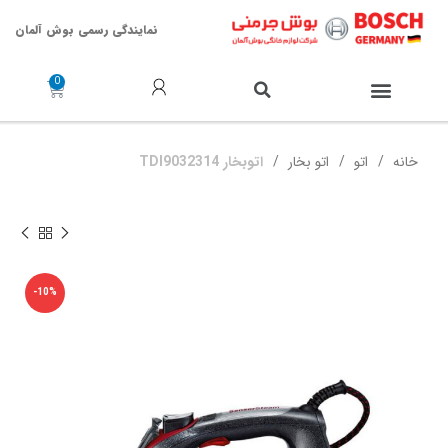
نمایندگی رسمی بوش آلمان
خدمات پس از فروش
خانه
اتو
اتو بخار
اتوبخار TDI9032314
-10%