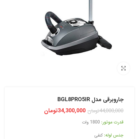
بزرگنمایی تصویر
جاروبرقی مدل BGL8PRO5IR
34,300,000
تومان
44,000,000
تومان
قدرت موتور:
1800 وات
جنس لوله:
کنفی