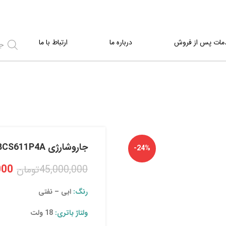
مات پس از فروش
درباره ما
ارتباط با ما
جاروشارژی BCS611P4A
-24%
000
45,000,000
تومان
رنگ:
ابی – نفتی
ولتاژ باتری:
18 ولت