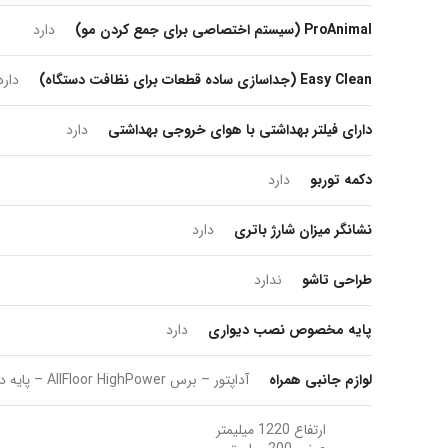
ProAnimal (سیستم اختصاصی برای جمع کردن مو)
دارد
Easy Clean (جداسازی ساده قطعات برای نظافت دستگاه)
دارد
دارای فیلتر بهداشتی با هوای خروجی بهداشتی
دارد
دکمه توربو
دارد
نشانگر میزان شارژ باتری
دارد
طراحی تاشو
ندارد
پایه مخصوص نصب دیواری
دارد
لوازم جانبی همراه
آداپتور – برس AllFloor HighPower – پایه دیواری – نازل شکاف
ارتفاع 1220 میلیمتر