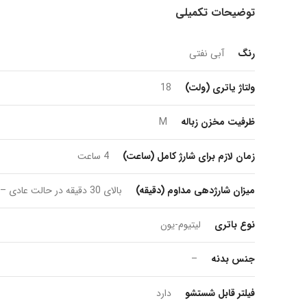
توضیحات تکمیلی
رنگ
آبی نفتی
ولتاژ یاتری (ولت)
18
ظرفیت مخزن زباله
M
زمان لازم برای شارژ کامل (ساعت)
4 ساعت
میزان شارژدهی مداوم (دقیقه)
بالای 30 دقیقه در حالت عادی – بیش از 25 دقیقه در حالت عادی با برس PowerBrush – بیش از 8 دقیقه در حالت Turbo با برس PowerBrush
نوع باتری
لیتیوم-یون
جنس بدنه
–
فیلتر قابل شستشو
دارد