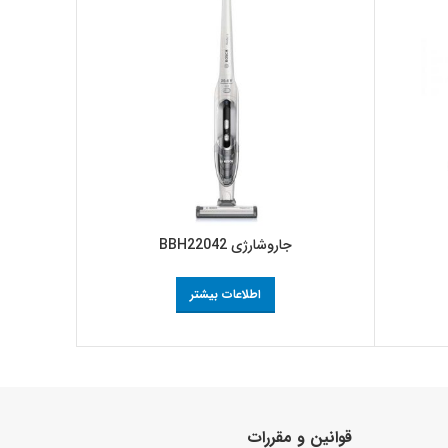
جاروشارژی BBH22042
جار
اطلاعات بیشتر
قوانین و مقررات