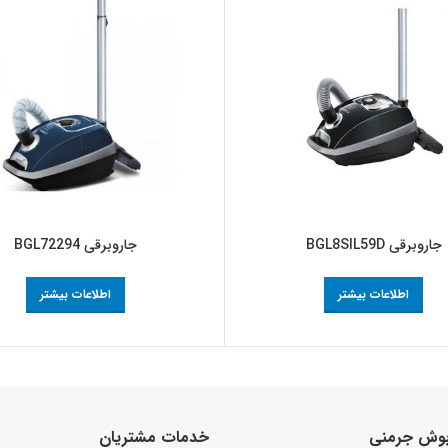
جاروبرقی BGL8SIL59D
جاروبرقی BGL72294
اطلاعات بیشتر
اطلاعات بیشتر
 بوش جرمنی
خدمات مشتریان