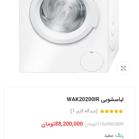
بزرگنمایی تصویر
لباسشویی WAK20200IR
(دیدگاه کاربر
1
)
88,200,000
تومان
115,000,000
تومان
رنگ:
سفید