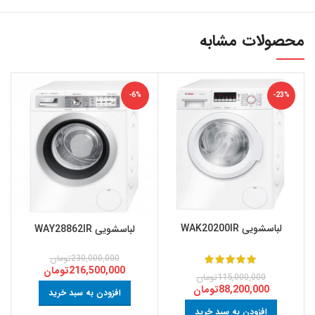
محصولات مشابه
-6%
-23%
لباسشویی WAK20200IR
لباسشویی WAY28862IR
230,000,000
تومان
216,500,000
تومان
115,000,000
تومان
88,200,000
تومان
افزودن به سبد خرید
افزودن به سبد خرید