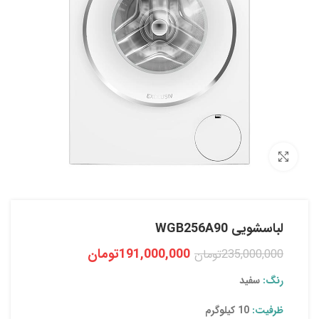
بزرگنمایی تصویر
لباسشویی WGB256A90
191,000,000
تومان
235,000,000
تومان
رنگ:
سفید
ظرفیت:
10 کیلوگرم