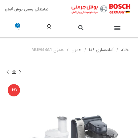
نمایندگی رسمی بوش آلمان
خدمات پس از فروش
خانه
آماده‌سازی غذا
همزن
همزن MUM48A1
-19%