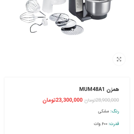
بزرگنمایی تصویر
همزن MUM48A1
23,300,000
تومان
28,900,000
تومان
رنگ:
مشکی
قدرت:
۶۰۰ وات