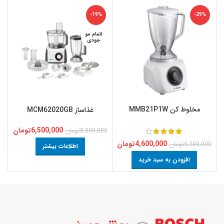
-19%
-29%
اتمام مو
جودی
مخلوط کن MMB21P1W
غذا‌ساز MCM62020GB
6,500,000
تومان
8,000,000
تومان
4,600,000
تومان
6,500,000
تومان
اطلاعات بیشتر
افزودن به سبد خرید