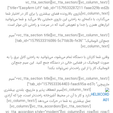
[/vc_column_text][/vc_tta_section][vc_tta_section
title=”EasyArm Lift” tab_id=”1579533287211-faae329b-ed2b”]
[vc_column_text]بازوی بالارونده فضای بیشتری را برای کار در اختیار شما
می‌گذارد، با دکمه‌ای به راحتی این بازوی حمایتی بالا می‌آید و شما می‌توانید
ابزارهای همزن را جدا و تعویض کنید که در سرعت و راحتی تان موثر است.
[/vc_column_text][/vc_tta_section][vc_tta_section title=”سیم
جمع‌کن اتوماتیک” tab_id=”1579533316086-5c71bb3b-fe36″]
[vc_column_text]
وقتی شما کارتان با دستگاه تمام می‌شود، می‌توانید به راحتی کابل برق را به
صورت اتوماتیک در فضایی خالی در دستگاه جمع کنید. این سیم جمع‌کن
اتوماتیک کار را از این راحت‌تر نمی‌تواند بکند!
[/vc_column_text][/vc_tta_section][vc_tta_section title=”سیم
مارپیچی” tab_id=”1579533364403-faac695a-ed7c”]
[vc_column_text]
سیم انعطاف پذیر و مارپیچ، بلندی بیشتری
دارد و کار با آن در محیط آشپزخانه راحت‌تر است، چرا که آزادی
عمل بیشتری به شما در حرکت می‌دهد.[/vc_column_text]
[/vc_tta_section][/vc_tta_accordion][/vc_column]
[/vc_row][vc_row][vc_column][vc_tta_accordion style=”modern”