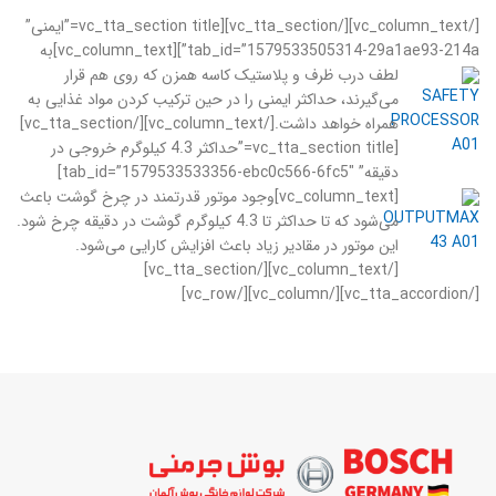
[/vc_column_text][/vc_tta_section][vc_tta_section title=”ایمنی”
tab_id=”1579533505314-29a1ae93-214a”][vc_column_text]
به
لطف درب ظرف و پلاستیک کاسه همزن که روی هم قرار
می‌گیرند، حداکثر ایمنی را در حین ترکیب کردن مواد غذایی به
همراه خواهد داشت.[/vc_column_text][/vc_tta_section]
[vc_tta_section title=”حداکثر 4.3 کیلوگرم خروجی در
دقیقه” tab_id=”1579533533356-ebc0c566-6fc5″]
[vc_column_text]
وجود موتور قدرتمند در چرخ گوشت باعث
می‌شود که تا حداکثر تا 4.3 کیلوگرم گوشت در دقیقه چرخ شود.
این موتور در مقادیر زیاد باعث افزایش کارایی می‌شود.
[/vc_column_text][/vc_tta_section]
[/vc_tta_accordion][/vc_column][/vc_row]