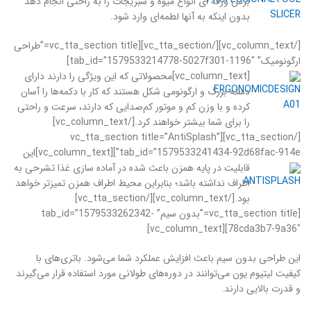
برش ورقه ای انواع میوه و سبزیجات را به راحتی انجام دهد
بدون اینکه به آنها لطمه‌ای وارد شود.
[/vc_column_text][/vc_tta_section][vc_tta_section title=”طراحی
ارگونومیک” tab_id=”1579533214778-5027f301-1196″]
[vc_column_text]
محصولاتی که این ویژگی را دارند دارای
دسته بزرگ و ارگونومی شکل هستند که کار با دکمه‌ها را آسان
کرده و با وزن کم و موتور کم‌صدایی که دارند، سرعت و راحتی
را برای شما بیشتر خواهند کرد.[/vc_column_text]
[/vc_tta_section][vc_tta_section title=”AntiSplash”
tab_id=”1579533241434-92d68fac-914e”][vc_column_text]
این
قابلیت در پایه همزن باعث شده در آماده سازی غذا تشرحی به
اطراف نداشته باشد؛ بنابراین محیط اطراف همزن تمیزتر خواهد
بود.[/vc_column_text][/vc_tta_section]
[vc_tta_section title=”بدون سیم” tab_id=”1579533262342-
78cda3b7-9a36″][vc_column_text]
این طراحی بدون سیم باعث افزایش عملکرد شما می‌شود. باتری‌های با
کیفیت لیتیوم یون می‌توانند در دوره‌های طولانی مورد استفاده قرار می‌گیرند
و قدرت بالایی دارند.