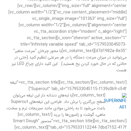
img_size=”full” alignment=”center”][/vc_column][/vc_row]
[vc_row content_placement=”middle”][vc_column width=”1/2″]
[vc_single_image image=”101363″ img_size=”full”
alignment=”center”][/vc_column][vc_column width=”1/2″]
[vc_tta_accordion style=”modern” c_align=”right”
c_icon=”chevron” active_section=”1″][vc_tta_section
title=”Infinitely variable speed” tab_id=”1579533045073-
d7d1982a-8e35″][vc_column_text]با محور چرخان “سرعت متغیر”
می‌توانید در میزان سرعت دستگاه را در هر سرعتی تنظیم کنید (حتی در
حالتی که در حال خورد کردن یخ هستید). این کلید دارای چراغ LED نیز
هست.
[/vc_column_text][/vc_tta_section][vc_tta_section title=”تیغه
Supercut” tab_id=”1579533045115-f139c0b9-c54f”]
[vc_column_text]
با لبه‌های دندانه دار این تیغه می‌توان
سطح بزرگتری را برش داد. طراحی این تیغه‌های Supercut
باعث می‌شود تا به راحتی موادی مانند سبزیجات نرم و سخت،
ماهی، گوشت و ژامبون‌ها را برید.[/vc_column_text]
[/vc_tta_section][vc_tta_section title=”سنسور Smart Dough”
tab_id=”1579533112244-7dbd7152-417f”][vc_column_text]