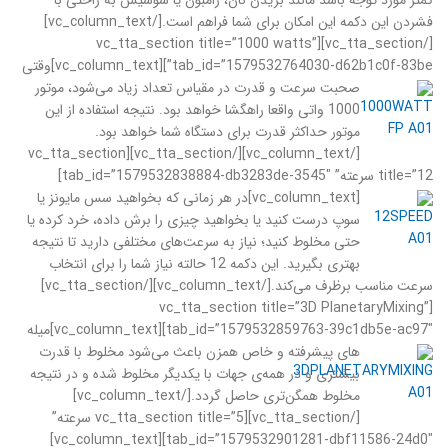
کمتر مورد توجه باشد مانند بریدن نان، ژامبون یا سوسیس به راحتی با
فشردن این دکمه این امکان برای شما فراهم است.[/vc_column_text]
[/vc_tta_section][vc_tta_section title=”1000 watts”
tab_id=”1579532764030-d62b1c0f-83be”][vc_column_text]
وقتی
صحبت سرعت و قدرت در مقیاس تعداد زیاد می‌شود، موتور
1000 واتی واقعا راهگشا خواهد بود. نتیجه استفاده از این
موتور حداکثر قدرت برای دستگاه شما خواهد بود.
[/vc_column_text][/vc_tta_section][vc_tta_section
title=”12 سرعته” tab_id=”1579532838884-db3283de-3545″]
[vc_column_text]
در هر زمانی که بخواهید سس مایونز یا
سوپ درست کنید یا بخواهید چیزی را برش داده، خرد کرده یا
حتی مخلوط کنید؛ نیاز به سرعت‌های مختلفی دارید تا نتیجه
بهتری بگیرید. این دکمه 12 حالته نیاز شما را برای انتخاب
سرعت مناسب برظرف می‌کند.[/vc_column_text][/vc_tta_section]
[vc_tta_section title=”3D PlanetaryMixing”
tab_id=”1579532859763-39c1db5e-ac97″][vc_column_text]
میله
های پیشرفته و خاص همزن باعث می‌شود مخلوط با قدرت
بیشتری و در همه‌ی جهات با یکدیگر مخلوط شده و در نتیجه
مخلوط همگن‌تری حاصل گردد.[/vc_column_text]
[/vc_tta_section][vc_tta_section title=”5 سرعته”
tab_id=”1579532901281-dbf11586-24d0″][vc_column_text]