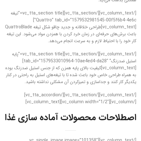
همگنی بدست می‌آید.
[/vc_column_text][/vc_tta_section][vc_tta_section title=”تیغه
Quattro” tab_id=”1579532981545-00f5f6b4-4e6c”]
[vc_column_text]طراحی خلاقانه و جدید چاقو شکل تیغه QuattroBlade
باعث برش‌های حرفه‌ای در زمان خرد کردن با همزدن مواد می‌شود. این تیغه
کار خود را با احتیاط لازم و به سرعت انجام می‌دهد.
[/vc_column_text][/vc_tta_section][vc_tta_section title=”پایه
استیل ضدزنگ” tab_id=”1579533010964-10ae4ed4-da28″]
[vc_column_text]کیفیت بالای پایه همزن که از جنس استیل ضدزنگ بوده
به همراه طراحی خاص خود باعث شده تا با تیغه‌های استیل به راحتی در کنار
یکدیگر کار کنند و جداسازی و تمیزکردن آن مشکلی نداشته باشید.
[/vc_column_text][/vc_tta_section][/vc_tta_accordion]
[/vc_column][vc_column width=”1/2″][vc_column_text]
اصطلاحات محصولات آماده سازی غذا
[/vc_column_text][vc_single_image image=”101358″