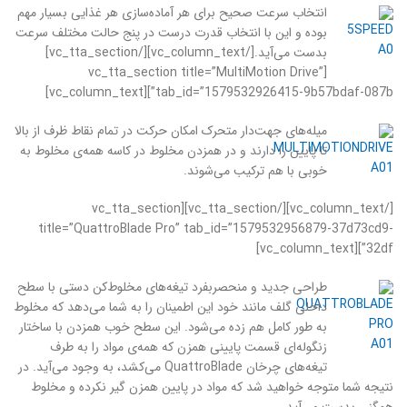
انتخاب سرعت صحیح برای هر آماده‌سازی هر غذایی بسیار مهم
بوده و این با انتخاب قدرت درست در پنج حالت مختلف سرعت
بدست ‌می‌آید.[/vc_column_text][/vc_tta_section]
[vc_tta_section title=”MultiMotion Drive”
tab_id=”1579532926415-9b57bdaf-087b”][vc_column_text]
میله‌های جهت‌دار متحرک امکان حرکت در تمام نقاط ظرف از بالا
تا پایین را دارند و در همزدن مخلوط در کاسه همه‌ی مخلوط به
خوبی با هم ترکیب می‌شوند.
[/vc_column_text][/vc_tta_section][vc_tta_section
title=”QuattroBlade Pro” tab_id=”1579532956879-37d73cd9-
32df”][vc_column_text]
طراحی جدید و منحصربفرد تیغه‌های مخلوط‌کن دستی با سطح
داخلی گلف مانند خود این اطمینان را به شما می‌دهد که مخلوط
به طور کامل هم زده می‌شود. این سطح خوب همزدن با ساختار
زنگوله‌ای قسمت پایینی همزن که همه‌ی مواد را به طرف
تیغه‌های چرخان QuattroBlade می‌کشد، به وجود می‌آید. در
نتیجه شما متوجه خواهید شد که مواد در پایین همزن گیر نکرده و مخلوط