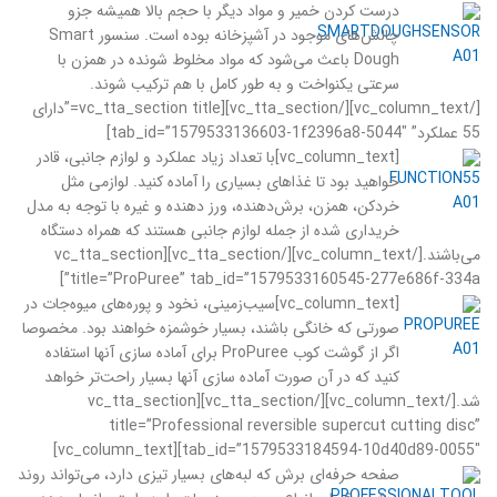
درست کردن خمیر و مواد دیگر با حجم بالا همیشه جزو
چالش‌های موجود در آشپزخانه بوده است. سنسور Smart
Dough باعث می‌شود که مواد مخلوط شونده در همزن با
سرعتی یکنواخت و به طور کامل با هم ترکیب شوند.
[/vc_column_text][/vc_tta_section][vc_tta_section title=”دارای
55 عملکرد” tab_id=”1579533136603-1f2396a8-5044″]
[vc_column_text]
با تعداد زیاد عملکرد و لوازم جانبی، قادر
خواهید بود تا غذاهای بسیاری را آماده کنید. لوازمی مثل
خردکن، همزن، برش‌دهنده، ورز دهنده و غیره با توجه به مدل
خریداری شده از جمله لوازم جانبی هستند که همراه دستگاه
می‌باشند.[/vc_column_text][/vc_tta_section][vc_tta_section
title=”ProPuree” tab_id=”1579533160545-277e686f-334a”]
[vc_column_text]
سیب‌زمینی، نخود و پوره‌های میوه‌جات در
صورتی که خانگی باشند، بسیار خوشمزه خواهند بود. مخصوصا
اگر از گوشت کوب ProPuree برای آماده سازی آنها استفاده
کنید که در آن صورت آماده سازی آنها بسیار راحت‌تر خواهد
شد.[/vc_column_text][/vc_tta_section][vc_tta_section
title=”Professional reversible supercut cutting disc”
tab_id=”1579533184594-10d40d89-0055″][vc_column_text]
صفحه حرفه‌ای برش که لبه‌های بسیار تیزی دارد، می‌تواند روند