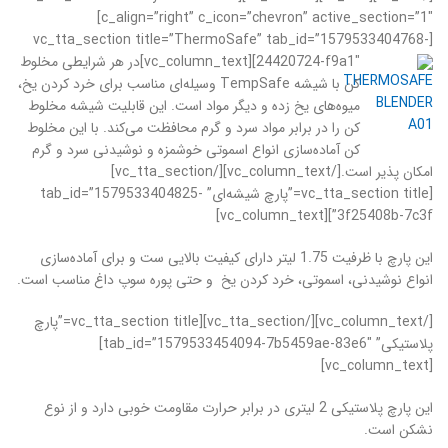
c_align=”right” c_icon=”chevron” active_section=”1″]
[vc_tta_section title=”ThermoSafe” tab_id=”1579533404768-
24420724-f9a1″][vc_column_text]
در هر شرایطی مخلوط
کن با شیشه TempSafe وسیله‌ای مناسب برای خرد کردن یخ،
میوه‌های یخ زده و دیگر مواد است. این قابلیت شیشه مخلوط
کن را در برابر مواد سرد و گرم محافظت می‌کند. با این مخلوط‌
کن آماده‌سازی انواع اسموتی خوشمزه و نوشیدنی سرد و گرم
امکان پذیر است.[/vc_column_text][/vc_tta_section]
[vc_tta_section title=”پارچ شیشه‌ای” tab_id=”1579533404825-
3f25408b-7c3f”][vc_column_text]
این پارچ با ظرفیت 1.75 لیتر دارای کیفیت بالایی ست و برای آماده‌سازی
انواع نوشیدنی، اسموتی، خرد کردن یخ و حتی پوره سوپ داغ مناسب است.
[/vc_column_text][/vc_tta_section][vc_tta_section title=”پارچ
پلاستیکی” tab_id=”1579533454094-7b5459ae-83e6″]
[vc_column_text]
این پارچ پلاستیکی 2 لیتری در برابر حرارت مقاومت خوبی دارد و از نوع
نشکن است.