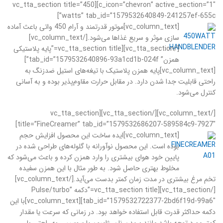
c_icon=”chevron” active_section=”1″][vc_tta_section title=”450
watts” tab_id=”1579532640849-241257ef-655c”]
[vc_column_text]
موتور قدرتمند و آرام 450 واتی باعث آماده
سازی موثر و سریع غذاها می‌شود.[/vc_column_text]
[/vc_tta_section][vc_tta_section title=”پایه پلاستیکی
همزن” tab_id=”1579532640896-93a1cd1b-024f”]
[vc_column_text]پایه همزن پلاستیک با تیغه‌های استیل ضدزنگ به
راحتی قابلیت جدا شدن دارد. در مقابل حرارت مقاوم‌پذیر بوده و به آسانی
کنترل می‌شود.
[/vc_column_text][/vc_tta_section][vc_tta_section
title=”FineCreamer” tab_id=”1579532686207-589584c9-7927″]
[vc_column_text]
ایده ساخت این محصول افزایش حجم
بوده است. این محصول نوآورانه با گلوله‌های طراحی شده در
پایین خود هوای بیشتری را وارد همزن کرده و باعث می‌شود که
مخلوط بهتری حاصل شود. به طور مثال با این همزن سفیده
تخم مرغ بیشتری در مدت زمان کمتر بدست می‌آید.[/vc_column_text]
[/vc_tta_section][vc_tta_section title=”دکمه Pulse/turbo”
tab_id=”1579532722377-2bd6f19d-99a6″][vc_column_text]با این
دکمه حداکثر قدرت قابل استفاده خواهد بود. در زمانی که سرعت یا مقدار