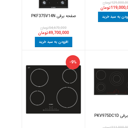
129,000,0
تومان
119,000,
تومان
صفحه برقی PKF375V14N
ودن به سبد خرید
54,670,000
تومان
49,700,000
تومان
افزودن به سبد خرید
-9%
PKV975DC1
211,000,0
تومان