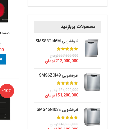
محصولات پربازدید
صفحه برقی 
ظرفشویی SMS88TI46M
0
00
227,200,000
تومان
اف
212,000,000
تومان
ظرفشویی SMS6ZCI49
184,000,000
تومان
-10%
151,200,000
تومان
ظرفشویی SMS46NI03E
141,900,000
تومان