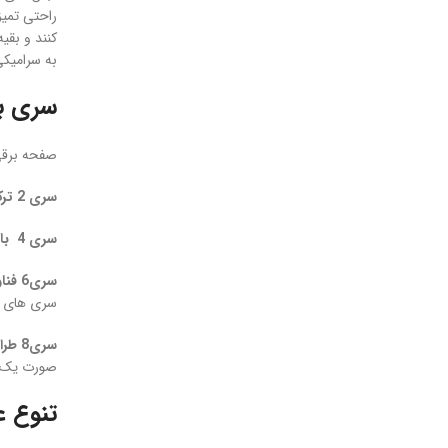
راحتی تمی
کنند و بقی
به سرامیک
سری ب
صفحه برقی بوش در سری 2،4،6،8
سری 2 ترکیب قیمت مناسب و کیفیت عالی
سری 4 باکیفیت و قابل اعتماد:
سری6 فناوری، کیفیت عالی و استفاده آسان:
سری های ق
سری8 طراحی عالی، کیفیت عالی و کاربرد ساده
صورت یک م
تنوع 