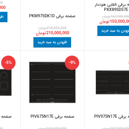
00
برقی القایی هوددار
000
PXX895D57E
صفحه برقی PKM975DK1D
167,000,00
تومان
افز
150,000,0
تومان
215,000,000
تومان
زودن به سبد خرید
210,000,000
تومان
افزودن به سبد خرید
-5%
-9%
 PIV975N17E
صفحه برقی PIV675N17E
صفحه برقی D
197,000,00
تومان
133,000,000
تومان
00