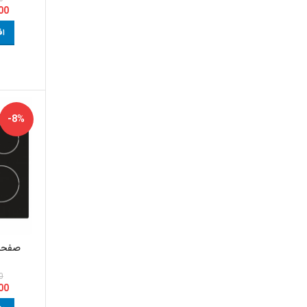
00
اف
-8%
صفحه برقی
0
00