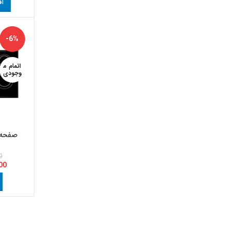
اف
-6%
اتمام م
وجودی
صفحه برقی 
0
00