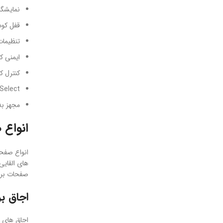
نمایشگر
قفل کو
تنظیما
ایمنی ک
کنترل کامل
Flame Select مجهز به 9 س
مجهز به سنسور Dry
انواع
انواع صفحه
های القایی
صفحات برقی
اجاق ب
اجاق های ب