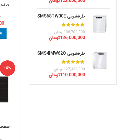
122,600,000
تومان
صفحه 
ظرفشویی SMS68TW00E
0
00
166,700,000
تومان
اف
136,000,000
تومان
ظرفشویی SMS4IMW62Q
-4%
127,330,000
تومان
110,000,000
تومان
صفحه برقی
0