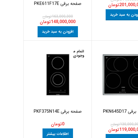
صفحه برقی PKE611F17E
201,000,
تومان
ودن به سبد خرید
163,000,000
تومان
148,000,000
تومان
افزودن به سبد خرید
اتمام م
وجودی
PKN645D17
صفحه برقی PKF375N14E
0
تومان
130,000,0
تومان
119,000,
تومان
اطلاعات بیشتر