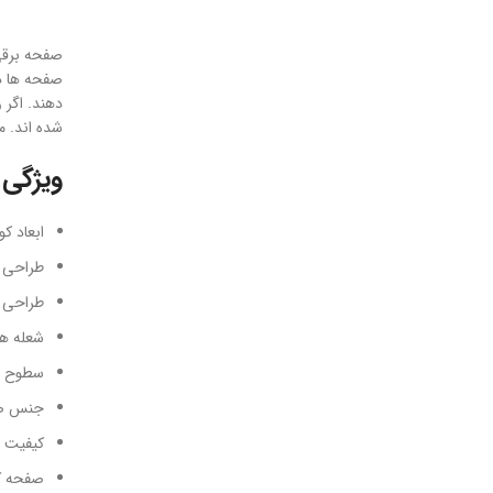
صفحه برقی
صفحه ها دا
دهند. اگر 
شده اند. م
ویژگی
ارتباط با ما
...
ابعاد ک
طراحی ش
طراحی 
شعله ها بین 2
سطوح ش
جنس صف
کیفیت 
صفحه ک