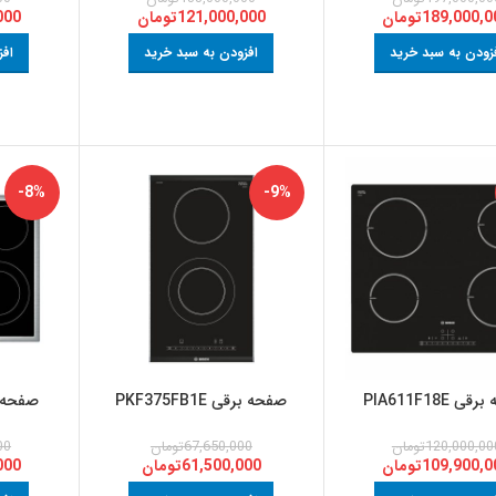
189,000,0
تومان
121,000,000
تومان
000
زودن به سبد خرید
افزودن به سبد خرید
افز
-8%
-9%
 PIA611F18E
صفحه برقی PKF375FB1E
صفحه برقی 
120,000,00
تومان
67,650,000
تومان
00
109,900,0
تومان
61,500,000
تومان
000