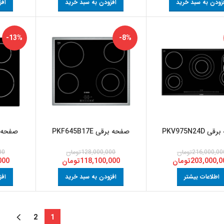
زودن به سبد خرید
افزودن به سبد خرید
افز
-13%
-8%
PKV975N24D
صفحه برقی PKF645B17E
صفحه برقی 
216,000,00
تومان
128,000,000
تومان
00
203,000,0
تومان
118,100,000
تومان
000
اطلاعات بیشتر
افزودن به سبد خرید
افز
2
1