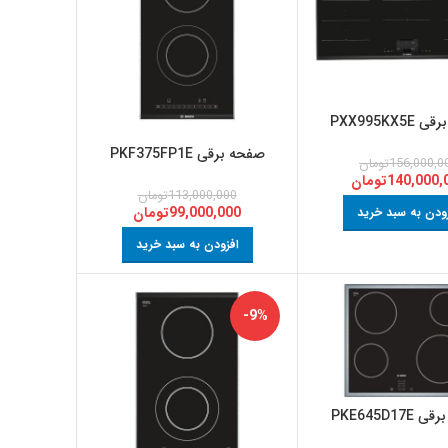
PXX995KX5
صفحه برقی PKF375FP1E
156,000,0
تومان
140,000,
تومان
113,000,000
تومان
99,000,000
تومان
ودن به سبد خرید
افزودن به سبد خرید
-9%
PKE645D17