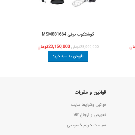
مخ
گوشتکوب برقی MSM881664
ان
23,150,000
تومان
28,000,000
تومان
افزودن به سبد خرید
قوانین و مقررات
قوانین وشرایط سایت
تعویض و ارجاع کالا
سیاست حریم خصوصی