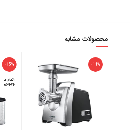
محصولات مشابه
ارتباط با ما
...
-15%
-11%
اتمام م
وجودی