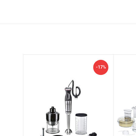
اتمام م
-17%
وجودی