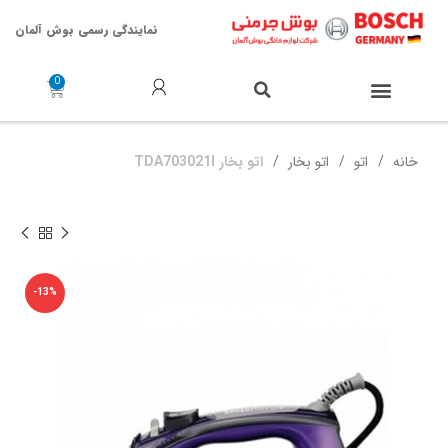
نمایندگی رسمی بوش آلمان
خدمات پس از فروش
خانه
اتو
اتو بخار
اتو بخار TDA703021I
-13%