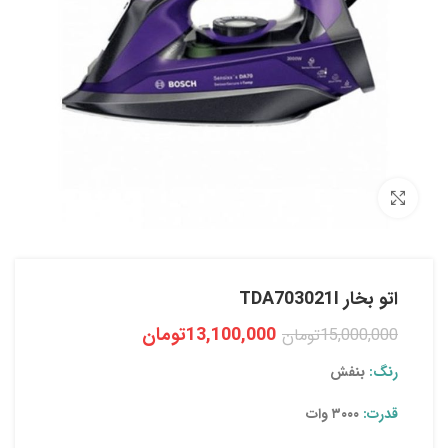
بزرگنمایی تصویر
اتو بخار TDA703021I
13,100,000
تومان
15,000,000
تومان
رنگ:
بنفش
قدرت:
۳۰۰۰ وات