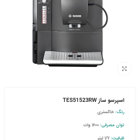
بزرگنمایی تصویر
اسپرسو ساز TES51523RW
رنگ:
خاکستری
توان مصرفی:
۱۶۰۰ وات
ظرفیت:
۱/۷ لیتر