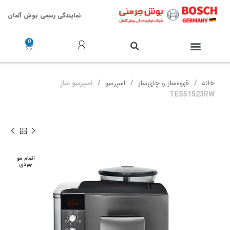
نمایندگی رسمی بوش آلمان
خدمات پس از فروش
خانه
قهوه‌ساز و چای‌ساز
اسپرسو
اسپرسو ساز
TES51523RW
اتمام مو
جودی