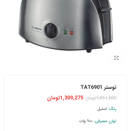
بزرگنمایی تصویر
توستر TAT6901
1,309,275
تومان
1,851,500
تومان
رنگ:
استیل
توان مصرفی:
۹۰۰ وات