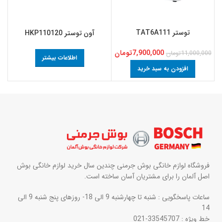
توستر TAT6A111
آون توستر HKP110120
7,900,000
تومان
11,000,000
تومان
0
اطلاعات بیشتر
افزودن به سبد خرید
فروشگاه لوازم خانگی بوش جرمنی چندین سال خرید لوازم خانگی بوش
اصل آلمان را برای مشتریان آسان ساخته است.
ساعات پاسخگویی : شنبه تا چهارشنبه 9 الی 18- روزهای پنج شنبه 9 الی
14
خط ویژه : 33545707-021