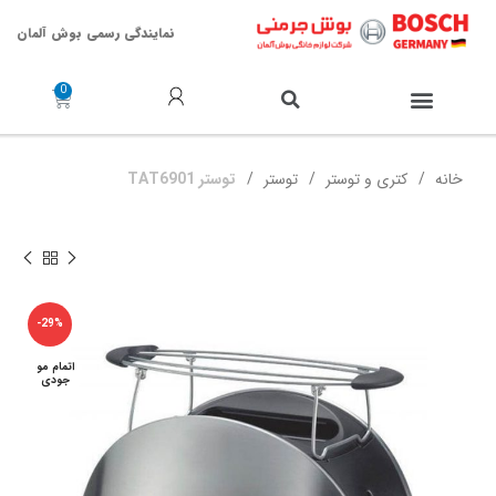
نمایندگی رسمی بوش آلمان
خدمات پس از فروش
خانه
کتری و توستر
توستر
توستر TAT6901
-29%
اتمام مو
جودی