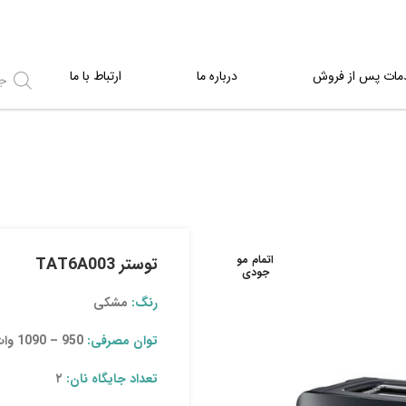
مات پس از فروش
درباره ما
ارتباط با ما
اتمام مو
توستر TAT6A003
جودی
رنگ:
مشکی
توان مصرفی:
950 – 1090 وات
تعداد جایگاه نان:
۲