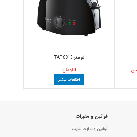
توستر TAT6313
ان
0
تومان
0,000
اطلاعات بیشتر
قوانین و مقررات
قوانین وشرایط سایت