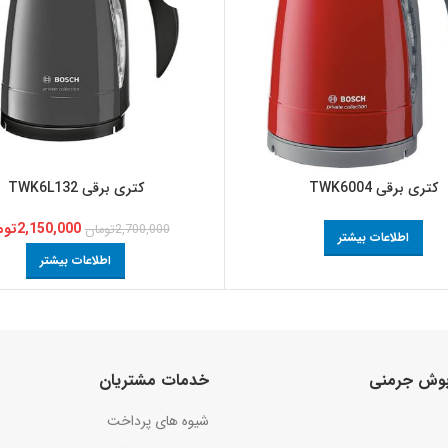
کتری برقی TWK6004
کتری برقی TWK6L132
2,150,000
توم
2,700,000
تومان
اطلاعات بیشتر
اطلاعات بیشتر
 بوش جرمنی
خدمات مشتریان
شیوه های پرداخت