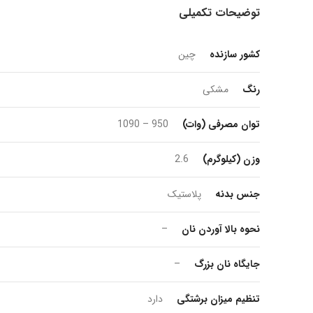
توضیحات تکمیلی
کشور سازنده
چین
رنگ
مشکی
توان مصرفی (وات)
950 – 1090
وزن (کیلوگرم)
2.6
جنس بدنه
پلاستیک
نحوه بالا آوردن نان
–
جایگاه نان بزرگ
–
تنظیم میزان برشتگی
دارد