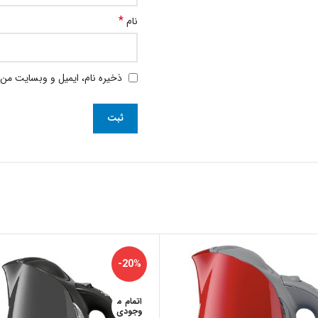
*
نام
ذخیره نام، ایمیل و وبسایت من 
-20%
اتمام م
وجودی