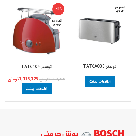
اتمام مو
-41%
جودی
اتمام مو
جودی
توستر TAT6A803
توستر ‏TAT6104
1,018,325
تومان
1,719,250
تومان
اطلاعات بیشتر
اطلاعات بیشتر