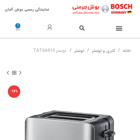
نمایندگی رسمی بوش آلمان
خدمات پس از فروش
خانه
کتری و توستر
توستر
توستر TAT6A913
-18%