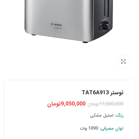
بزرگنمایی تصویر
توستر TAT6A913
9,050,000
تومان
11,000,000
تومان
رنگ:
استیل مشکی
توان مصرفی:
1090 وات