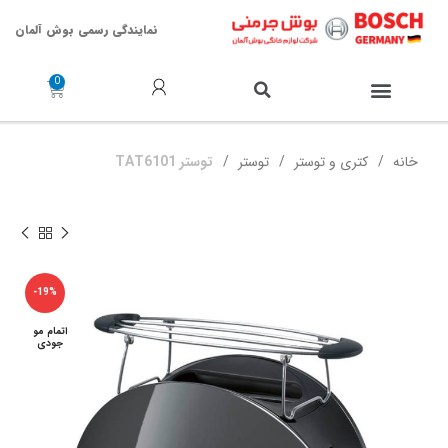
نمایندگی رسمی بوش آلمان
خدمات پس از فروش
خانه
کتری و توستر
توستر
توستر TAT6101
-19%
اتمام مو
جودی