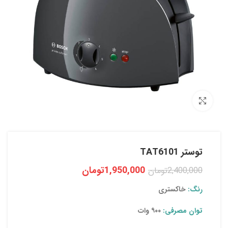
بزرگنمایی تصویر
توستر TAT6101
1,950,000
تومان
2,400,000
تومان
رنگ:
خاکستری
توان مصرفی:
۹۰۰ وات