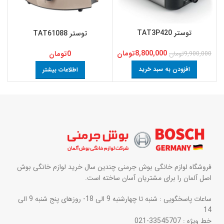
توستر TAT3P420
توستر TAT61088
8,800,000
تومان
0
تومان
9,900,000
تومان
افزودن به سبد خرید
اطلاعات بیشتر
فروشگاه لوازم خانگی بوش جرمنی چندین سال خرید لوازم خانگی بوش
اصل آلمان را برای مشتریان آسان ساخته است.
ساعات پاسخگویی : شنبه تا چهارشنبه 9 الی 18- روزهای پنج شنبه 9 الی
14
خط ویژه : 33545707-021