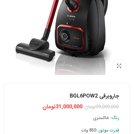
بزرگنمایی تصویر
جاروبرقی BGL6POW2
31,000,000
تومان
39,000,000
تومان
رنگ:
خاکستری
قدرت موتور:
850 وات