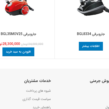
جاروبرقی BGL8334
جاروبرقی BGL35MOV25
28,300,000
تو
34,000,000
تومان
اطلاعات بیشتر
افزودن به سبد خرید
 بوش جرمنی
خدمات مشتریان
شیوه های پرداخت
سیاست قیمت گذاری
ول
راهنمای خرید