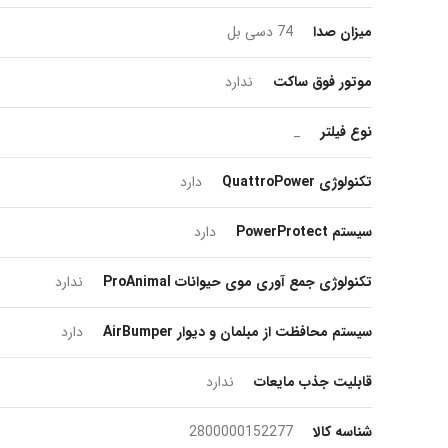
میزان صدا
74 دسی بل
موتور فوق ساکت
ندارد
نوع فیلتر
_
تکنولوژی QuattroPower
دارد
سیستم PowerProtect
دارد
تکنولوژی جمع آوری موی حیوانات ProAnimal
ندارد
سیستم محافظت از مبلمان و دیوار AirBumper
دارد
قابلیت جذب مایعات
ندارد
شناسه کالا
2800000152277