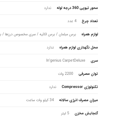
محور تیوپی 360 درجه لوله
ندارد
تعداد چرخ
4 عدد
لوازم همراه
برس مبلمان / برس اثاثیه / سری مخصوص درزها 
محل نگهداری لوازم همراه
ندارد
سری
In'genius CarpetDeluxe
توان مصرفی
2200 وات
تکنولوژی Compressor
ندارد
میزان مصرف انرژی سالانه
34 کیلو وات ساعت
گنجایش مخزن
5 لیتر