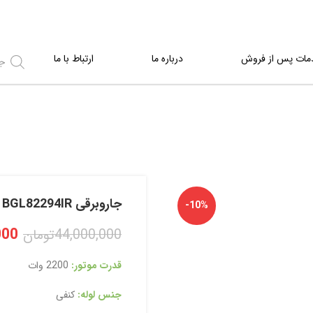
مات پس از فروش
درباره ما
ارتباط با ما
جاروبرقی BGL82294IR
-10%
000
44,000,000
تومان
قدرت موتور:
2200 وات
جنس لوله:
کنفی