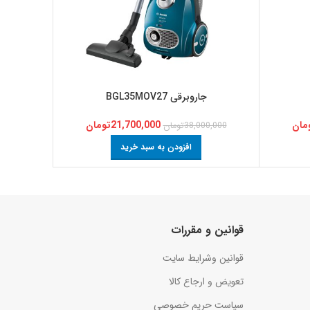
جاروبرقی BGL35MOV27
مان
21,700,000
تومان
38,000,000
تومان
,000
افزودن به سبد خرید
قوانین و مقررات
قوانین وشرایط سایت
تعویض و ارجاع کالا
سیاست حریم خصوصی