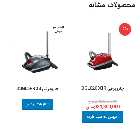
محصولات مشابه
اتمام مو
-22%
جودی
جاروبرقی BGL82030IR
جاروبرقی BSGL5PRO8
40,000,000
تومان
اطلاعات بیشتر
31,300,000
تومان
افزودن به سبد خرید