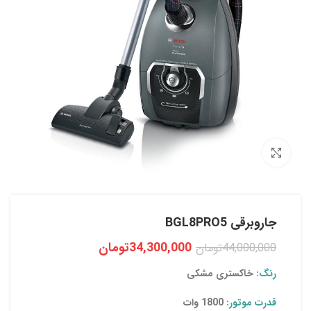
بزرگنمایی تصویر
جاروبرقی BGL8PRO5
34,300,000
تومان
44,000,000
تومان
رنگ:
خاکستری مشکی
قدرت موتور:
1800
وات