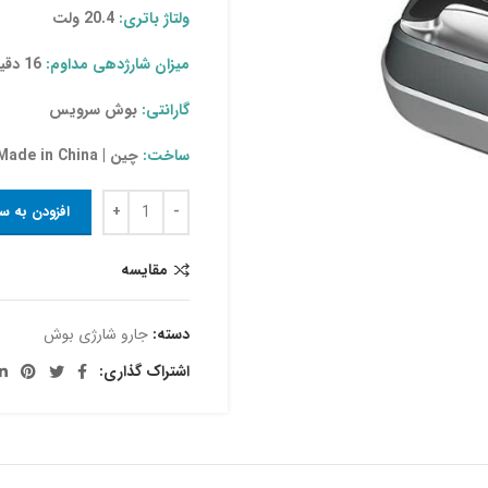
ولتاژ باتری:
20.4 ولت
میزان شارژدهی مداوم:
16 دقیقه
گارانتی:
بوش سرویس
ساخت:
چین | Made in China
افزودن به س
مقایسه
دسته:
جارو شارژی بوش
اشتراک گذاری: