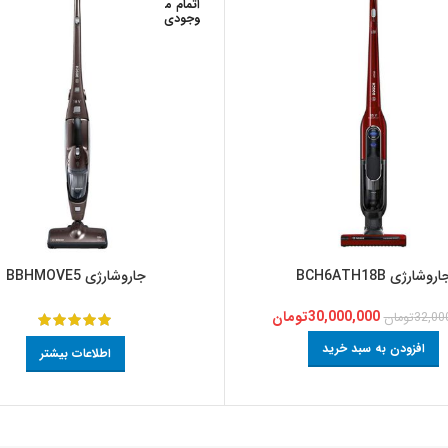
اتمام م
وجودی
اروشارژی BCH6ATH18B
جاروشارژی BBHMOVE5
30,000,000
تومان
32,00
تومان
افزودن به سبد خرید
اطلاعات بیشتر