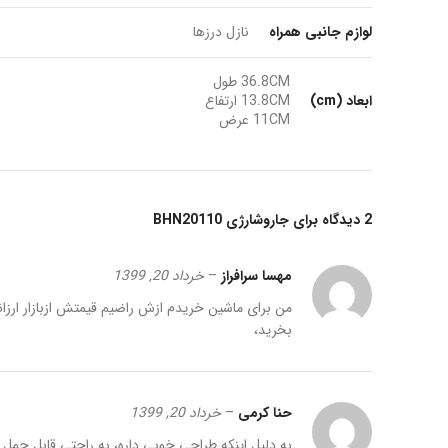
لوازم جانبی همراه
نازل درزها
36.8CM طول
ابعاد (cm)
13.8CM ارتفاع
11CM عرض
2 دیدگاه برای
جاروشارژی BHN20110
مهسا سرافراز
–
خرداد 20, 1399
من برای ماشین خریدم ازش راضیم قیمتش ازبازار ارزا
بخرید،
حنا کرمی
–
خرداد 20, 1399
به دلیل اینکه طراحی خوبی داره، به راحتی قابل حمل و