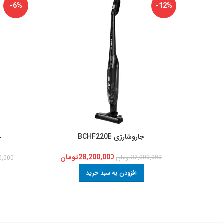
-6%
-12%
جاروشارژی BCHF220B
ج
28,200,000
تومان
32,000,000
تومان
0,000
افزودن به سبد خرید