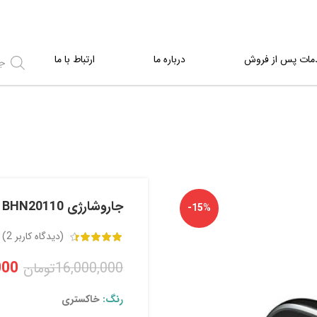
مات پس از فروش
درباره ما
ارتباط با ما
جاروشارژی BHN20110
-15%
(دیدگاه کاربر
2
)
000
16,000,000
تومان
رنگ:
خاکستری