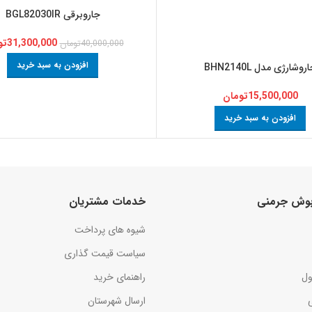
جاروبرقی BGL82030IR
31,300,000
تو
40,000,000
تومان
افزودن به سبد خرید
روشارژی مدل BHN2140L
15,500,000
تومان
افزودن به سبد خرید
 بوش جرمنی
خدمات مشتریان
شیوه های پرداخت
سیاست قیمت گذاری
ول
راهنمای خرید
ارسال شهرستان