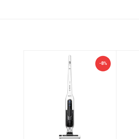
-13%
-8%