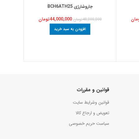
جاروشارژی BCH6ATH25
جا
مان
44,000,000
تومان
48,000,000
تومان
0,000
افزودن به سبد خرید
قوانین و مقررات
قوانین وشرایط سایت
تعویض و ارجاع کالا
سیاست حریم خصوصی