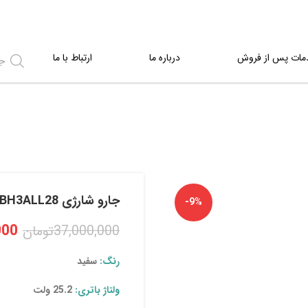
مات پس از فروش
درباره ما
ارتباط با ما
جارو شارژی BBH3ALL28
-9%
000
37,000,000
تومان
رنگ:
سفید
ولتاژ باتری:
25.2 ولت