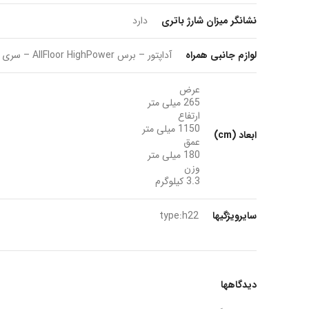
نشانگر میزان شارژ باتری
دارد
لوازم جانبی همراه
آداپتور – برس AllFloor HighPower – سری کشیده و سری پرزگیر
عرض
265 میلی متر
ارتفاع
1150 میلی متر
ابعاد (cm)
عمق
180 میلی متر
وزن
3.3 کیلوگرم
سایرویژگیها
type:h22
دیدگاهها