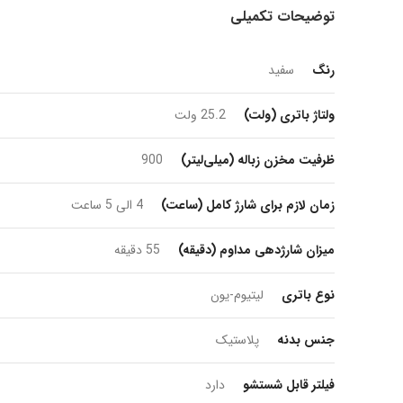
توضیحات تکمیلی
رنگ
سفید
ولتاژ باتری (ولت)
25.2 ولت
ظرفیت مخزن زباله (میلی‌لیتر)
900
زمان لازم برای شارژ کامل (ساعت)
4 الی 5 ساعت
میزان شارژدهی مداوم (دقیقه)
55 دقیقه
نوع باتری
لیتیوم-یون
جنس بدنه
پلاستیک
فیلتر قابل شستشو
دارد