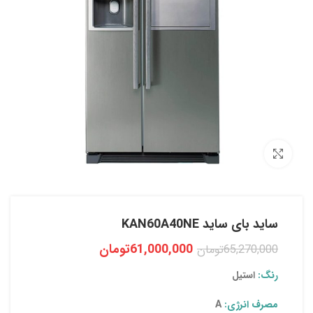
بزرگنمایی تصویر
ساید بای ساید KAN60A40NE
61,000,000
تومان
65,270,000
تومان
رنگ:
استیل
مصرف انرژی:
A