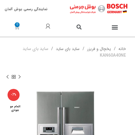
نمایندگی رسمی بوش آلمان
خدمات پس از فروش
خانه
یخچال و فریزر
ساید بای ساید
ساید بای ساید
KAN60A40NE
-7%
اتمام مو
جودی