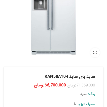
بزرگنمایی تصویر
ساید بای ساید KAN58A104
66,700,000
تومان
71,369,000
تومان
رنگ:
سفید
مصرف انرژی:
A