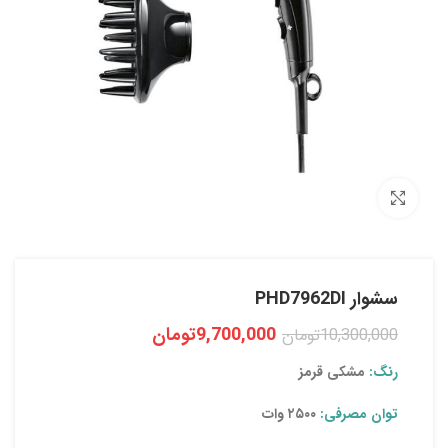
بزرگنمایی تصویر
سشوار PHD7962DI
9,700,000
تومان
10,300,000
تومان
رنگ:
مشکی قرمز
توان مصرفی:
۲۵۰۰ وات