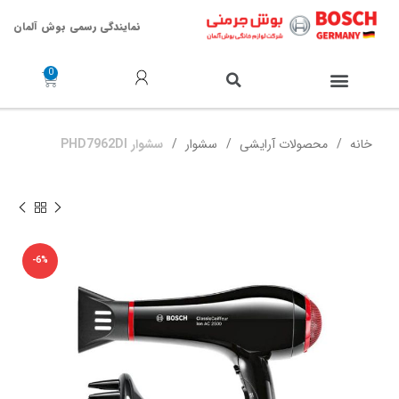
نمایندگی رسمی بوش آلمان
خدمات پس از فروش
خانه
محصولات آرایشی
سشوار
سشوار PHD7962DI
-6%