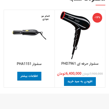
اتمام مو
-19%
جودی
سشوار حرفه ای PHD7961
سشوار PHA1151
6,400,000
تومان
7,900,000
تومان
0
اطلاعات بیشتر
افزودن به سبد خرید