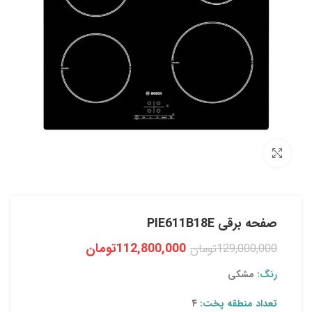
بزرگنمایی تصویر
صفحه برقی PIE611B18E
112,800,000
تومان
129,000,000
تومان
رنگ:
مشکی
تعداد منطقه پخت:
۴