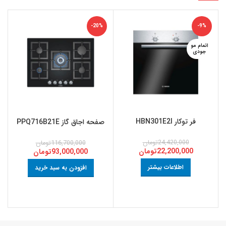
-20%
-9%
اتمام مو
جودی
فر توکار HBN301E2I
صفحه اجاق گاز PPQ716B21E
24,420,000
تومان
116,700,000
تومان
22,200,000
تومان
93,000,000
تومان
اطلاعات بیشتر
افزودن به سبد خرید