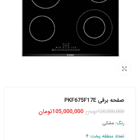
بزرگنمایی تصویر
صفحه برقی PKF675F17E
105,000,000
تومان
120,000,000
تومان
رنگ:
مشکی
تعداد منطقه پخت:
۴