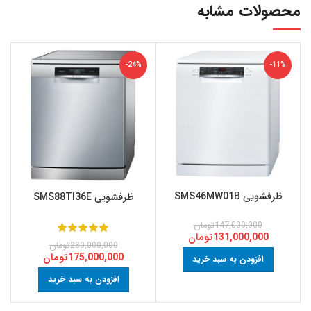
محصولات مشابه
-24%
-11%
ظرفشویی SMS46MW01B
ظرفشویی SMS88TI36E
147,000,000
تومان
131,000,000
تومان
230,000,000
تومان
175,000,000
تومان
افزودن به سبد خرید
افزودن به سبد خرید