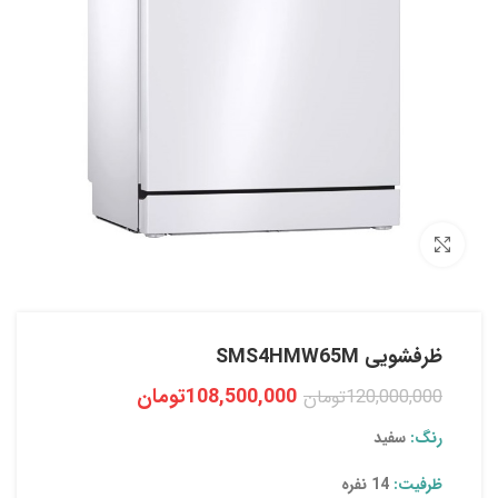
بزرگنمایی تصویر
ظرفشویی SMS4HMW65M
108,500,000
تومان
120,000,000
تومان
رنگ:
سفید
ظرفیت:
14 نفره