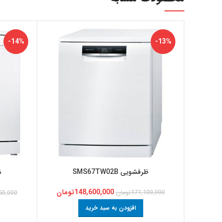
-14%
-13%
ظرفشویی SMS67TW02B
ظ
148,600,000
تومان
171,100,000
تومان
50,000
افزودن به سبد خرید