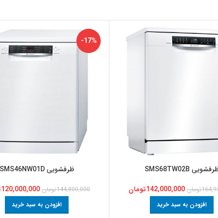
-17%
رفشویی SMS68TW02B
ظرفشویی SMS46NW01D
142,000,000
تومان
120,000,000
ت
164,9
تومان
144,800,000
تومان
افزودن به سبد خرید
افزودن به سبد خرید