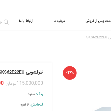
مات پس از فروش
درباره ما
ارتباط با ما
SKS6
ظرفشویی SKS62E22EU
-17%
00
115,000,000
تومان
رنگ:
سفید
گنجایش:
۶ نفره