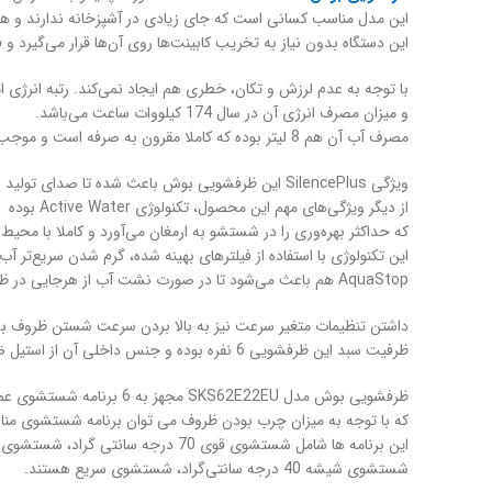
این مدل مناسب کسانی است که جای زیادی در آشپزخانه ندارند و 
این دستگاه بدون نیاز به تخریب کابینت‌ها روی آن‌ها قرار می‌گیرد و
با توجه به عدم لرزش و تکان، خطری هم ایجاد نمی‌کند. رتبه انرژی این دس
و میزان مصرف انرژی آن در سال 174 کیلووات ساعت می‌باشد.
مصرف آب آن هم 8 لیتر بوده که کاملا مقرون به صرفه است و موجب صرفه‌جویی در مصرف آب می‌شود.
ویژگی SilencePlus این ظرفشویی بوش باعث شده تا صدای تولید شده بسیار کم باشد و معادل 48 دسی‌بل باشد.
از دیگر ویژگی‌های مهم این محصول، تکنولوژی Active Water بوده
که حداکثر بهره‌وری را در شستشو به ارمغان می‌آورد و کاملا با محیط
این تکنولوژی با استفاده از فیلترهای بهینه شده، گرم شدن سریع‌تر
AquaStop هم باعث می‌شود تا در صورت نشت آب از هرجایی در ظرفشویی، این سیستم امنیتی 24 ساعته، آب را قطع کرده و مانع نشت آن می‌گردد.
داشتن تنظیمات متغیر سرعت نیز به بالا بردن سرعت شستن ظروف بس
ظرفیت سبد این ظرفشویی 6 نفره بوده و جنس داخلی آن از استیل ضد زنگ است.
ظرفشویی بوش مدل SKS62E22EU مجهز به 6 برنامه شستشوی عمومی است
که با توجه به میزان چرب بودن ظروف می توان برنامه شستشوی مناس
این برنامه ها شامل شستشوی قوی 70 درجه سانتی گراد، شستشوی اتوماتیک 65-45 درجه سانتی گراد، شستشوی اقتصادی 50 درجه سانتی گراد،
شستشوی شیشه 40 درجه سانتی‌گراد، شستشوی سریع هستند.