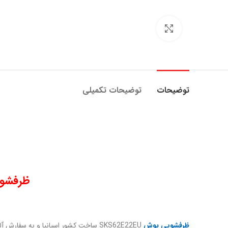
بزرگنمایی تصویر
توضیحات
توضیحات تکمیلی
ظرفشوی
ظرفشویی بوش
SKS62E22EU ساخت کشور اسپانیا و به سفارش آلمان میباشد.