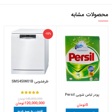
محصولات مشابه
-15%
ظرفشویی SMS45IW01B
پودر لباس شویی Persil
140,800,000
تومان
120,000,000
تومان
0
تومان
افزودن به سبد خرید