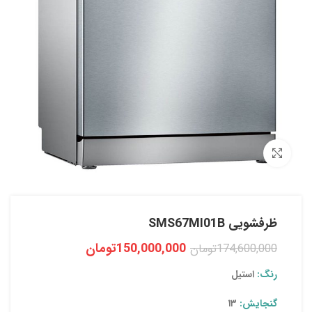
بزرگنمایی تصویر
ظرفشویی SMS67MI01B
150,000,000
تومان
174,600,000
تومان
رنگ:
استیل
گنجایش:
۱۳