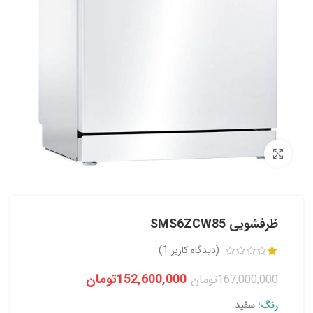
بزرگنمایی تصویر
ظرفشویی SMS6ZCW85
(دیدگاه کاربر
1
)
152,600,000
تومان
167,000,000
تومان
رنگ:
سفید