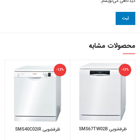
دیدگاهی می‌نویسم.
محصولات مشابه
-12%
-13%
ظرفشویی SMS67TW02B
ظرفشویی SMS40C02IR