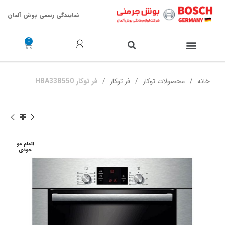
نمایندگی رسمی بوش آلمان
خدمات پس از فروش
خانه
محصولات توکار
فر توکار
فر توکار HBA33B550
اتمام مو
جودی