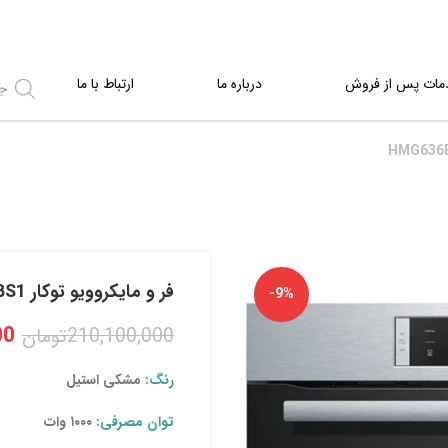
مات پس از فروش
درباره ما
ارتباط با ما
فر و مایکروویو توکار HMG636BS1
-9%
00
210,100,000
تومان
رنگ:
مشکی استیل
توان مصرفی:
۱۰۰۰ وات