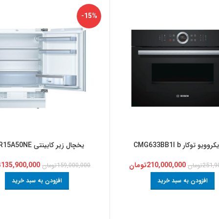
-15%
وویو توکار CMG633BB1I b
یخچال زیر کابینتی KUR15A50NE
210,000,000
تومان
135,900,000
ت
251,9
تومان
159,000,000
تومان
افزودن به سبد خرید
افزودن به سبد خرید