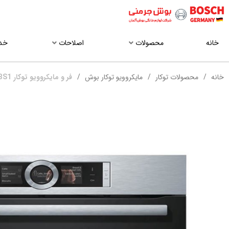
خانه
محصولات
اصلاحات
خد
خانه
محصولات توکار
مایکروویو توکار بوش
فر و مایکروویو توکار HMG636BS1