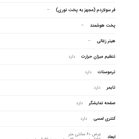
فر سولاردم (مجهز به پخت نوری)
–
پخت هوشمند
–
هیتر زغالی
–
تنظیم میزان حرارت
دارد
ترموستات
دارد
تایمر
دارد
صفحه نمایشگر
دارد
کنتری لمسی
دارد
عرض ۶۰ سانتی متر
ابعاد