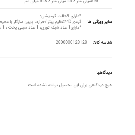
595میلی متر × 45 میلی متر × 548 میلی متر
*دارای 9حالت گرمایشی:
سایر ویژگی ها
گرمای4D/تنظیم پیتزا/حرارت پایین سازگار با محیط زیست/دارای هوای گرم،حرارت بالا / حرارت پایین/گرم شدن سریع/دارای اب کردن مواد منجمد شده
*دارای1 عدد شبکه توری، 1 عدد سینی پخت ، 1 عدد بو دادن دانه های پاپ کرن
شناسه کالا:
2800000128128
ارتباط با ما
...
دیدگاهها
هیچ دیدگاهی برای این محصول نوشته نشده است.