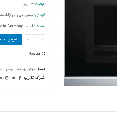
ظرفیت:
۶۷ لیتر
گارانتی:
بوش سرویس
(44 ماه)
ساخت:
آلمان | Made in Germany
افزودن به س
مقایسه
دسته:
مایکروویو توکار بوش
,
مح
اشتراک گذاری: