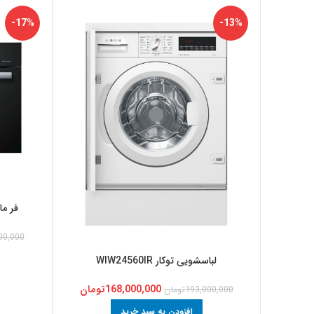
-17%
-13%
فر مایکر
00,000
لباسشویی توکار WIW24560IR
168,000,000
تومان
193,000,000
تومان
افزودن به سبد خرید