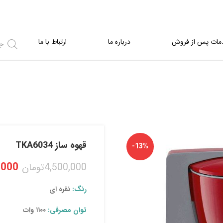
مات پس از فروش
درباره ما
ارتباط با ما
قهوه ساز TKA6034
-13%
,000
4,500,000
تومان
رنگ:
نقره ای
توان مصرفی:
۱۱۰۰ وات