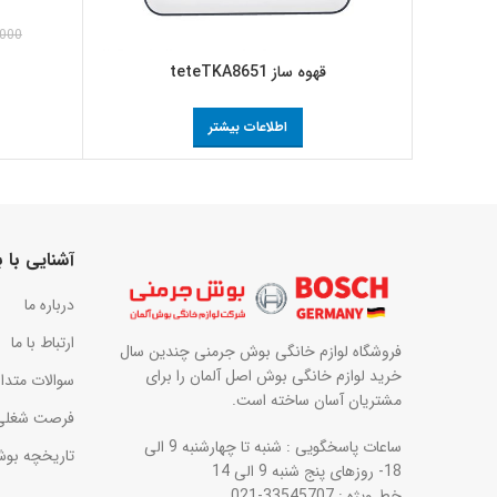
,000
قهوه ساز teteTKA8651
اطلاعات بیشتر
آشنایی با
درباره ما
ارتباط با ما
فروشگاه لوازم خانگی بوش جرمنی چندین سال
خرید لوازم خانگی بوش اصل آلمان را برای
سوالات متدا
مشتریان آسان ساخته است.
فرصت شغلی
ساعات پاسخگویی : شنبه تا چهارشنبه 9 الی
تاریخچه بو
18- روزهای پنج شنبه 9 الی 14
خط ویژه : 33545707-021