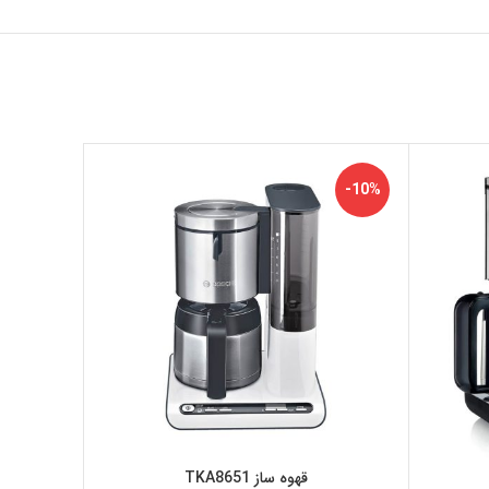
-12%
-10%
قهوه ساز TKA8651