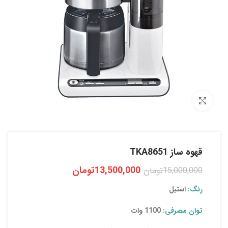
بزرگنمایی تصویر
قهوه ساز TKA8651
13,500,000
تومان
15,000,000
تومان
رنگ:
استیل
توان مصرفی:
1100 وات