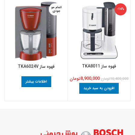
اتمام مو
-14%
جودی
قهوه ساز TKA8011
قهوه ساز TKA6024V
8,900,000
تومان
10,400,000
تومان
0
اطلاعات بیشتر
افزودن به سبد خرید