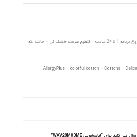
Home Connect – Intensive Plus – Pre Wash – SpeedPerfect – Start/Reload – WaterPlus – انتخاب دما – تاخير در شروع برنامه 1 تا 24 ساعت – تنظیم سرعت خشک کن – حالت لکه
AllergyPlus – colorful cotton – Cottons – Deli
می کنید برای “لباسشویی WAV28MX0ME”