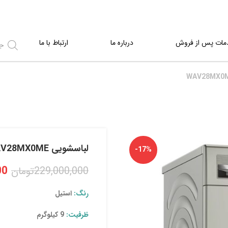
مات پس از فروش
درباره ما
ارتباط با ما
لباسشویی WAV28MX0ME
-17%
00
229,000,000
تومان
رنگ:
استیل
ظرفیت:
9 کیلوگرم