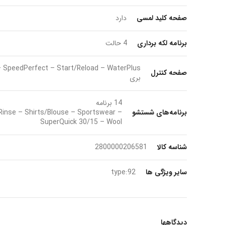
صفحه کلید لمسی
دارد
برنامه لکه برداری
4 حالت
صفحه کنترل
بری
14 برنامه
برنامه‌های شستشو
 Rinse – Shirts/Blouse – Sportswear –
SuperQuick 30/15 – Wool
شناسه کالا
2800000206581
سایر ویژگی ها
type:92
دیدگاهها