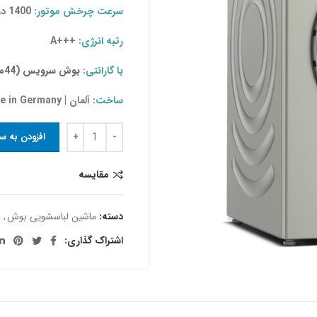
سرعت چرخش موتور:
1400 دور
رتبه انرژی:
+++A
با گارانتی:
بوش سرویس (44ماه)
ساخت:
آلمان | Made in Germany
افزودن به س
مقایسه
دسته:
ماشین لباسشویی بوش
,
اشتراک گذاری: