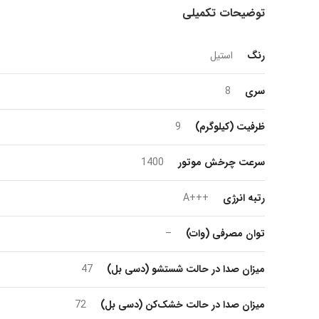
توضیحات تکمیلی
رنگ
استیل
سری
8
ظرفیت (کیلوگرم)
9
سرعت چرخش موتور
1400
رتبه انرژی
+++A
توان مصرفی (وات)
–
میزان صدا در حالت شستشو (دسی بل)
47
میزان صدا در حالت خشک‌کن (دسی بل)
72