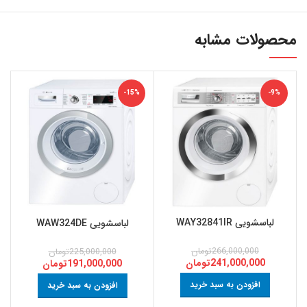
محصولات مشابه
-15%
-9%
لباسشویی WAY32841IR
لباسشویی WAW324DE
266,000,000
تومان
225,000,000
تومان
241,000,000
تومان
191,000,000
تومان
افزودن به سبد خرید
افزودن به سبد خرید