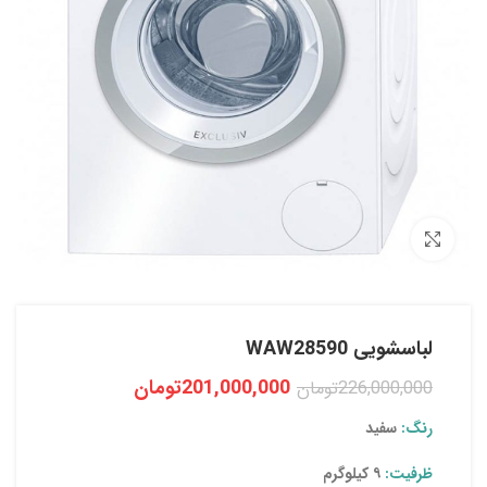
بزرگنمایی تصویر
لباسشویی WAW28590
201,000,000
تومان
226,000,000
تومان
رنگ:
سفید
ظرفیت:
۹ کیلوگرم