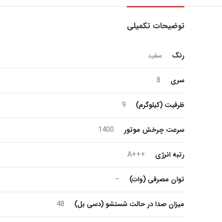
توضیحات تکمیلی
رنگ
سفید
سری
8
ظرفیت (کیلوگرم)
9
سرعت چرخش موتور
1400
رتبه انرژی
+++A
توان مصرفی (وات)
–
میزان صدا در حالت شستشو (دسی بل)
48