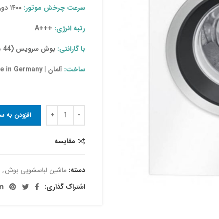
سرعت چرخش موتور:
۱۴۰۰ دور
رتبه انرژی:
+++A
با گارانتی:
بوش سرویس (44 ماه)
ساخت:
آلمان | Made in Germany
افزودن به س
مقایسه
دسته:
ماشین لباسشویی بوش
,
اشتراک گذاری: