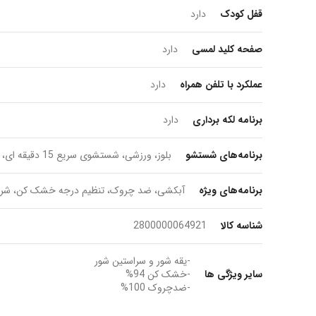
قفل کودک
دارد
صفحه کلید لمسی
دارد
عملکرد با تلفن همراه
دارد
برنامه لکه برداری
دارد
برنامه‌های شستشو
بلوز، ورزشی، شستشوی سریع 15 دقیقه ای، شستشوی مختلط، مخصوص افراد حساس و آلرژی های پوستی ، کودک، پشمی، شستشوی دیگ، شستشوی شبانه، آبکشی، البسه تیره ، الیاف نخی
برنامه‌های ویژه
آبکشی، ضد چروک، تنظیم درجه خشک کن، شروع با تاخیر، تنظیم دما، SpeedPerfect، EcoPerfect،
شناسه کالا
2800000064921
-یقه شور و سراستین شور
سایر ویژگی ها
-خشک کن 94%
-ضدچروک 100%