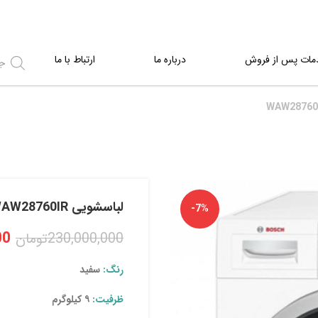
مات پس از فروش
درباره ما
ارتباط با ما
لباسشویی WAW28760IR
-7%
00
230,000,000
تومان
رنگ:
سفید
ظرفیت:
۹ کیلوگرم