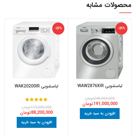
محصولات مشابه
-23%
-23%
لباسشویی WAW2876XIR
لباسشویی WAK20200IR
248,000,000
تومان
191,000,000
تومان
115,000,000
تومان
88,200,000
تومان
افزودن به سبد خرید
افزودن به سبد خرید