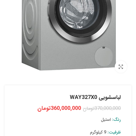
بزرگنمایی تصویر
لباسشویی WAY327X0
360,000,000
تومان
370,000,000
تومان
رنگ:
استیل
ظرفیت:
9 کیلوگرم