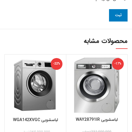
محصولات مشابه
-22%
-17%
لباسشویی WAY28791IR
لباسشویی WGA142XVGC