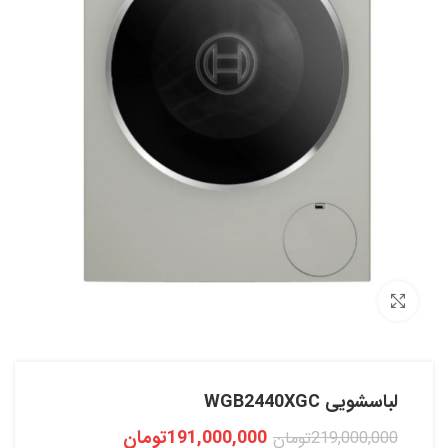
بزرگنمایی تصویر
لباسشویی WGB2440XGC
191,000,000
تومان
219,000,000
تومان