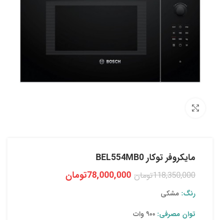
بزرگنمایی تصویر
مایکروفر توکار BEL554MB0
78,000,000
تومان
118,350,000
تومان
رنگ:
مشکی
توان مصرفی:
۹۰۰ وات