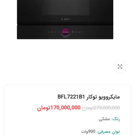
بزرگنمایی تصویر
مایکروویو توکار BFL7221B1
170,000,000
تومان
273,000,000
تومان
رنگ:
مشکی
توان مصرفی:
900وات