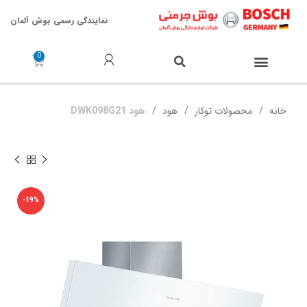
نمایندگی رسمی بوش آلمان
خدمات پس از فروش
خانه
محصولات توکار
هود
هود DWK098G21
-19%