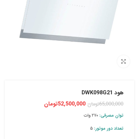
بزرگنمایی تصویر
هود DWK098G21
52,500,000
تومان
65,000,000
تومان
توان مصرفی:
۲۷۰ وات
تعداد دور موتور:
۵