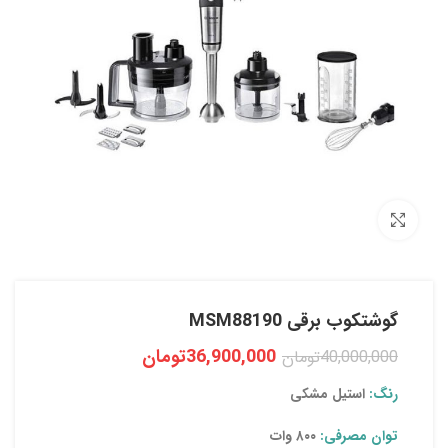
بزرگنمایی تصویر
گوشتکوب برقی MSM88190
36,900,000
تومان
40,000,000
تومان
رنگ:
استیل مشکی
توان مصرفی:
۸۰۰ وات