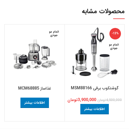
محصولات مشابه
اتمام مو
-13%
جودی
اتمام مو
جودی
گوشتکوب برقی MSM88166
غذاساز MCM68885
3,900,000
تومان
4,500,000
تومان
0
اطلاعات بیشتر
اطلاعات بیشتر