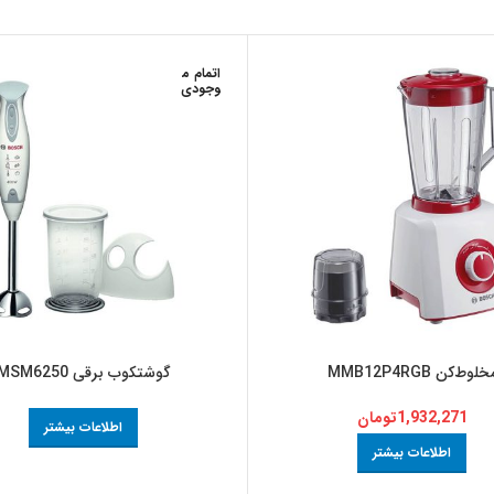
اتمام م
وجودی
خلوط‌کن MMB12P4RGB
گوشتکوب برقی MSM6250
1,932,271
تومان
اطلاعات بیشتر
اطلاعات بیشتر