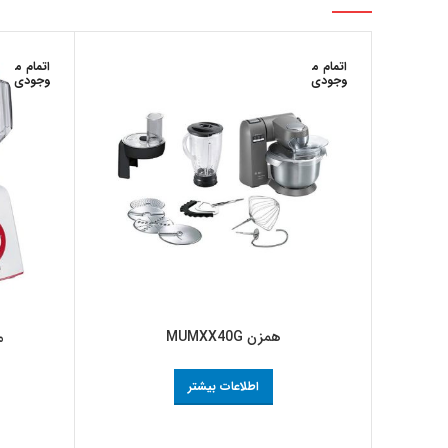
اتمام م
اتمام م
وجودی
وجودی
همزن MUMXX40G
م
اطلاعات بیشتر