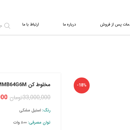
مات پس از فروش
درباره ما
ارتباط با ما
مخلوط کن MMB64G6M
-18%
000
33,000,000
تومان
رنگ:
استیل مشکی
توان مصرفی:
۸۰۰ وات